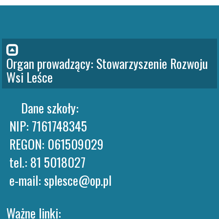
Organ prowadzący: Stowarzyszenie Rozwoju 
Wsi Leśce
     Dane szkoły:

 NIP: 7161748345

 REGON: 061509029

 tel.: 81 5018027

 e-mail: splesce@op.pl
Ważne linki: