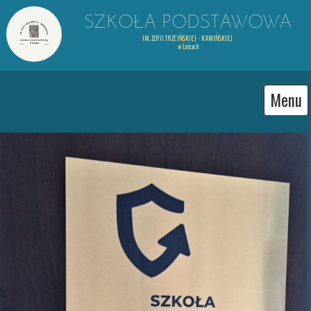
SZKOŁA PODSTAWOWA
IM. ZOFII TRZCIŃSKIEJ - KAMIŃSKIEJ

 w Leścach
Menu